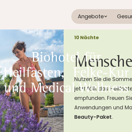
Angebote
Gesu
10 Nächte
Biohotel für
Mensche
Heilfasten, Felke-Kur
Nutzen Sie die Sommer
und Medical Wellness
jetzt fällt das Heilfa
empfunden. Freuen Sie
Anwendungen und Mas
Beauty-Paket
.