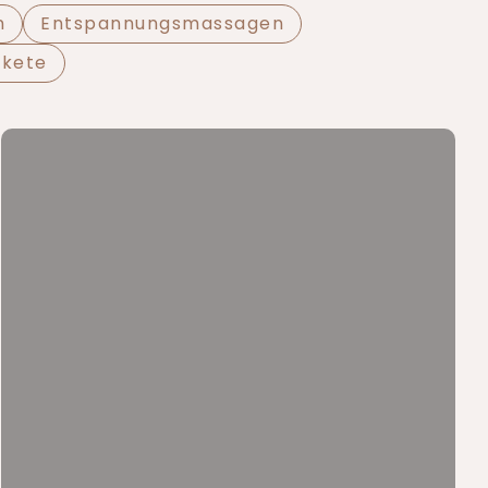
n
Entspannungsmassagen
akete