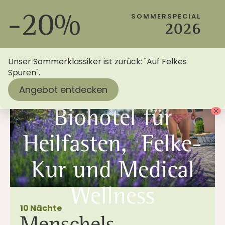
-20%
SOMMERSPECIAL
2026
Unser Sommerklassiker ist zurück: "Auf Felkes
Sommerfasten 2026
Spuren".
Angebot entdecken
Biohotel für
Heilfasten, Felke-
Kur und Medical
Wellness
10 Nächte
Menschels