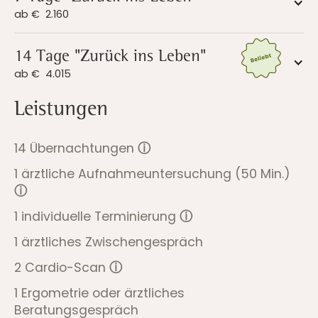
ab €
2.160
14 Tage "Zurück ins Leben"
ab €
4.015
Leistungen
14 Übernachtungen
ⓘ
1 ärztliche Aufnahmeuntersuchung (50 Min.)
ⓘ
1 individuelle Terminierung
ⓘ
1 ärztliches Zwischengespräch
2 Cardio-Scan
ⓘ
1 Ergometrie oder ärztliches
Beratungsgespräch