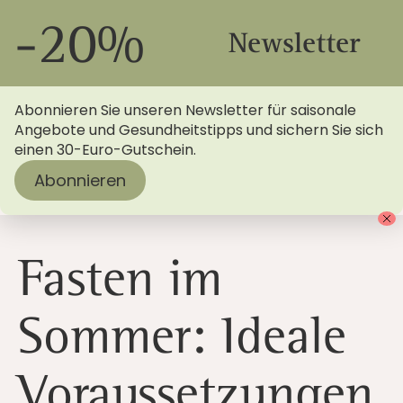
-20%
Newsletter
Abonnieren Sie unseren Newsletter für saisonale
Angebote und Gesundheitstipps und sichern Sie sich
einen 30-Euro-Gutschein.
Abonnieren
Startseite
>
Blog
> Fasten im Sommer - Vorteile
entdecken!
Fasten im
Sommer: Ideale
Voraussetzungen