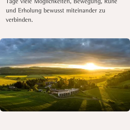
Tage viele Möglichkeiten, Bewegung, Ruhe
und Erholung bewusst miteinander zu
verbinden.
Slide 2 of 2.