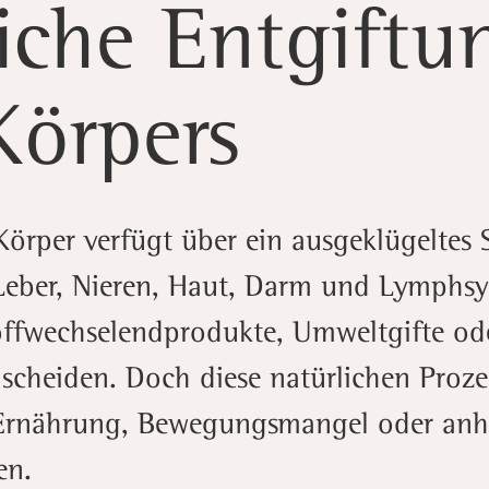
liche Entgiftu
Körpers
örper verfügt über ein ausgeklügeltes 
 Leber, Nieren, Haut, Darm und Lymphsy
toffwechselendprodukte, Umweltgifte od
scheiden. Doch diese natürlichen Proz
rnährung, Bewegungsmangel oder anha
en.