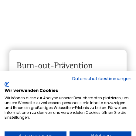
Burn-out-Prävention
Kennen Sie das? Plötzlich ist die innere
Datenschutzbestimmungen
Erdung weg, Körper und Geist
regenerieren nicht mehr und ein
Wir verwenden Cookies
lähmendes Gefühl macht alles schwerer.
Wir können diese zur Analyse unserer Besucherdaten platzieren, um
unsere Webseite zu verbessern, personalisierte Inhalte anzuzeigen
und Ihnen ein großartiges Webseiten-Erlebnis zu bieten. Für weitere
Informationen zu den von uns verwendeten Cookies öffnen Sie die
Einstellungen.
Alle akzeptieren
Ablehnen