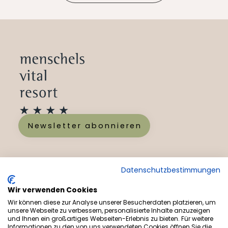
Newsletter abonnieren
Datenschutzbestimmungen
Angebote
Wir verwenden Cookies
Gesundheit
Wir können diese zur Analyse unserer Besucherdaten platzieren, um
unsere Webseite zu verbessern, personalisierte Inhalte anzuzeigen
Das Menschels
und Ihnen ein großartiges Webseiten-Erlebnis zu bieten. Für weitere
Informationen zu den von uns verwendeten Cookies öffnen Sie die