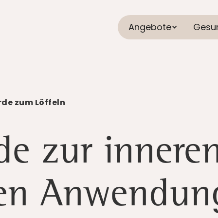
Angebote
Gesu
rde zum Löffeln
rde zur innere
en Anwendun