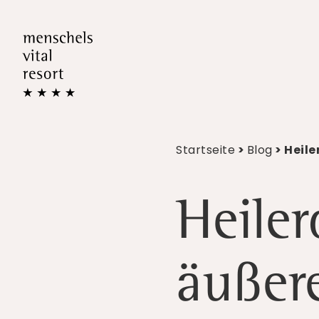
Startseite
>
Blog
> Heile
Heile
äußer