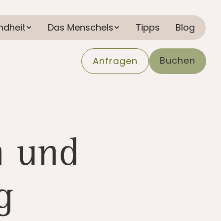
ndheit
Das Menschels
Tipps
Blog
Buchen
Anfragen
n und
g