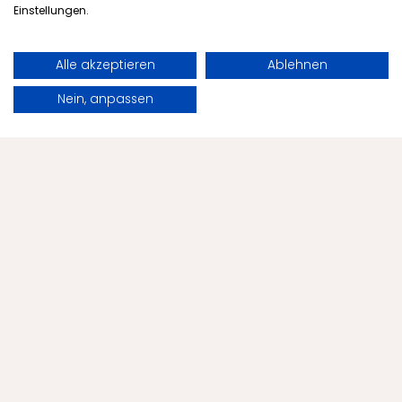
Einstellungen.
Alle akzeptieren
Ablehnen
Buchen
Anfragen
Nein, anpassen
Menschels
Geprüfte Servicequalität –
neues Zertifikat vom DTV
Das Menschels Vitalresort wurde erneut vom
Deutschen Tourismusverband (DTV) mit
dem Qualitätssiegel „ServiceQualität
Deutschland“ zertifiziert. Diese Auszeichnung
bestätigt unser dauerhaftes Bestreben,
unseren Gästen erstklassige Servicequalität,