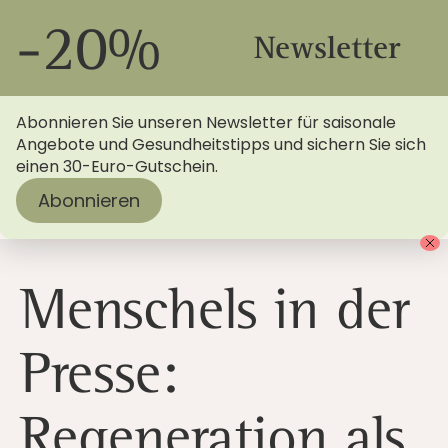
-20%
Newsletter
Abonnieren Sie unseren Newsletter für saisonale
Angebote und Gesundheitstipps und sichern Sie sich
einen 30-Euro-Gutschein.
Abonnieren
Startseite
>
Blog
> Aktuelle Presse-News: Regeneration
als Erfolgsfaktor
Menschels in der
Presse:
Regeneration als