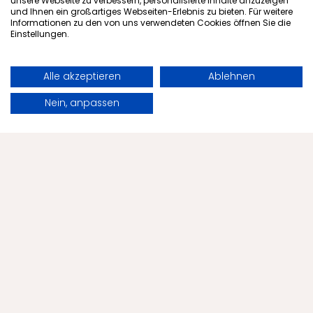
unsere Webseite zu verbessern, personalisierte Inhalte anzuzeigen
und Ihnen ein großartiges Webseiten-Erlebnis zu bieten. Für weitere
Informationen zu den von uns verwendeten Cookies öffnen Sie die
Ein kaltes Sitzreibebad ist eine einfache, aber
Einstellungen.
effektive Methode, um verschiedene
gesundheitliche Beschwerden zu lindern und
Alle akzeptieren
Ablehnen
das allgemeine Wohlbefinden zu fördern.
Buchen
Anfragen
Nein, anpassen
Artikel lesen