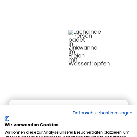
Datenschutzbestimmungen
Gesundheitstipps
Sitzreibebad zur Steigerung
Wir verwenden Cookies
Wir können diese zur Analyse unserer Besucherdaten platzieren, um
des Wohlbefindens