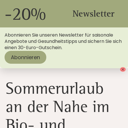
-20%
Newsletter
Abonnieren Sie unseren Newsletter für saisonale
Angebote und Gesundheitstipps und sichern Sie sich
einen 30-Euro-Gutschein.
Abonnieren
Startseite
>
Blog
> Sommerurlaub an der Nahe im Bio-
und Wellnesshotel
Sommerurlaub
an der Nahe im
Bio- und