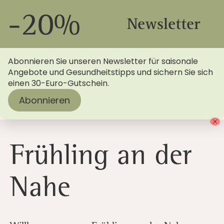
-20%
Newsletter
Abonnieren Sie unseren Newsletter für saisonale
Angebote und Gesundheitstipps und sichern Sie sich
einen 30-Euro-Gutschein.
Abonnieren
Startseite
>
Blog
> Menschels informiert: Frühling an
der Nahe
Frühling an der
Nahe