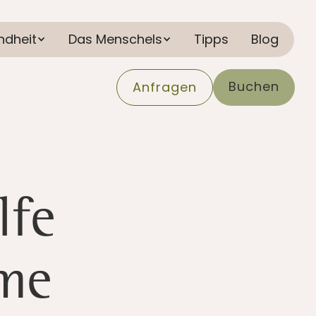
ndheit
Das Menschels
Tipps
Blog
Buchen
Anfragen
lfe
eme