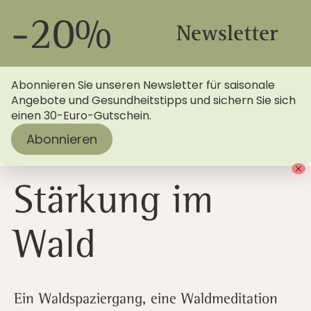
-20%
Newsletter
Abonnieren Sie unseren Newsletter für saisonale
Angebote und Gesundheitstipps und sichern Sie sich
einen 30-Euro-Gutschein.
Abonnieren
Startseite
>
Blog
> Fit in den Herbst: Stärkung im Wald
Stärkung im
Wald
Ein Waldspaziergang, eine Waldmeditation