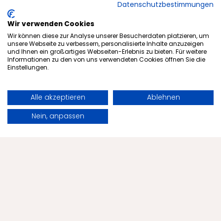
Datenschutzbestimmungen
Fastenwandern wirken kann.
Wir verwenden Cookies
Wir können diese zur Analyse unserer Besucherdaten platzieren, um
Artikel lesen
unsere Webseite zu verbessern, personalisierte Inhalte anzuzeigen
und Ihnen ein großartiges Webseiten-Erlebnis zu bieten. Für weitere
Informationen zu den von uns verwendeten Cookies öffnen Sie die
Einstellungen.
Alle akzeptieren
Ablehnen
Buchen
Anfragen
Nein, anpassen