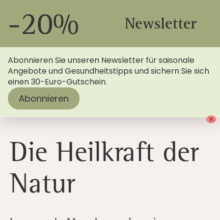
-20%
Newsletter
Abonnieren Sie unseren Newsletter für saisonale
Angebote und Gesundheitstipps und sichern Sie sich
einen 30-Euro-Gutschein.
Abonnieren
Startseite
>
Blog
> Die Heilkraft der Natur: Entspannen
im Menschels Vitalresort
Die Heilkraft der
Natur