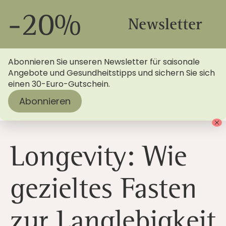
-20%
Newsletter
Abonnieren Sie unseren Newsletter für saisonale
Angebote und Gesundheitstipps und sichern Sie sich
einen 30-Euro-Gutschein.
Abonnieren
Startseite
>
Blog
> Longevity: Gezieltes Fasten fördert
die Langlebigkeit
Longevity: Wie
gezieltes Fasten
zur Langlebigkeit