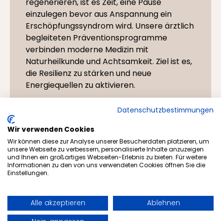
regenerieren, ist es Zeit, eine Pause
einzulegen bevor aus Anspannung ein
Erschöpfungssyndrom wird. Unsere ärztlich
begleiteten Präventionsprogramme
verbinden moderne Medizin mit
Naturheilkunde und Achtsamkeit. Ziel ist es,
die Resilienz zu stärken und neue
Energiequellen zu aktivieren.
Datenschutzbestimmungen
Wir verwenden Cookies
Wir können diese zur Analyse unserer Besucherdaten platzieren, um
unsere Webseite zu verbessern, personalisierte Inhalte anzuzeigen
und Ihnen ein großartiges Webseiten-Erlebnis zu bieten. Für weitere
Alle Arrangements
Informationen zu den von uns verwendeten Cookies öffnen Sie die
Einstellungen.
Alle akzeptieren
Ablehnen
Buchen
Anfragen