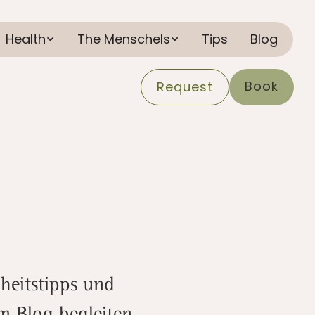
Health
The Menschels
Tips
Blog
Book
Request
heitstipps und
em Blog begleiten